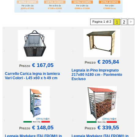
Pagina 1 di 2
1
2
€ 205,84
Prezzo
€ 167,05
Prezzo
Legnaia in Pino Impregnato
Carrello Carica legna in lamiera
217x80 h180 cm - Pavimento
Vari Colori - L45 x60 x h 49 cm
Escluso
€ 148,05
€ 339,55
Prezzo
Prezzo
Legnaia Modulare ITALFROM® in
Legnaia Modulare ITALFROM® in