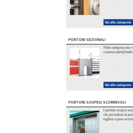
Vai alla categoria
PORTONI SEZIONALI
Nella categoria una va
commerciale4@italfro
Vai alla categoria
PORTONI SOSPESI SCORREVOLI
I portoni sospesi sco
che prevedono la possi
togliere a posa avven