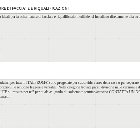
RE DI FACCIATE E RIQUALIFICAZIONI
ideali per la schermatura di facciate e riqualificazioni edilizie, si installano direttamente alla strut
odulari per interni ITALFROM® sono progettate per suddividere aree della casa o per separare inte
orazioni, le rendono leggere e versatili . Nella categoria trovate pareti divisorie nelle versioni 
UITE su misura per te!! per qualsiasi grado di isolaemnto termico/acustico CONTATT
rom.com