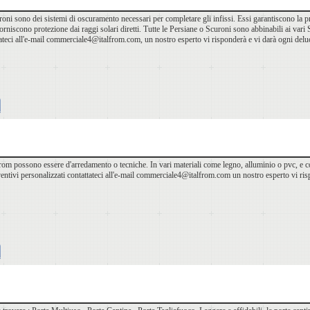
roni sono dei sistemi di oscuramento necessari per completare gli infissi. Essi garantiscono la pr
forniscono protezione dai raggi solari diretti. Tutte le Persiane o Scuroni sono abbinabili ai vari
tateci all'e-mail commerciale4@italfrom.com, un nostro esperto vi risponderà e vi darà ogni del
from possono essere d'arredamento o tecniche. In vari materiali come legno, alluminio o pvc, e col
entivi personalizzati contattateci all'e-mail commerciale4@italfrom.com un nostro esperto vi ri