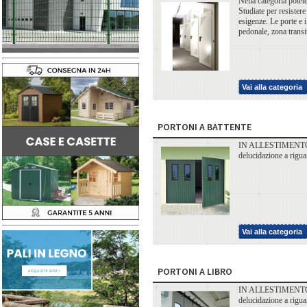
Nella categoria potete
Studiate per resistere
esigenze. Le porte e i
pedonale, zona trans
Vai alla categoria
PORTONI A BATTENTE
IN ALLESTIMENTO<< Pe
delucidazione a rigu
Vai alla categoria
PORTONI A LIBRO
IN ALLESTIMENTO<< Pe
delucidazione a rigu