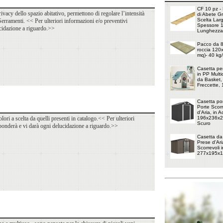
CF 10 pz - 
ivacy dello spazio abitativo, permettono di regolare l’intensità
di Abete G
Scelta Lar
 Serramenti. << Per ulteriori informazioni e/o preventivi
Spessore 
ucidazione a riguardo.>>
Lunghezza
Pacco da 8 
roccia 120
mq)- 40 kg
Casetta pe
in PP Multi
da Basket, 
Freccette,
Casetta por
Porte Scorr
d'Aria, in 
ori a scelta da quelli presenti in catalogo.<< Per ulteriori
196x236x20
Scuro
sponderà e vi darà ogni delucidazione a riguardo.>>
Casetta da
Prese d'Ari
Scorrevoli i
277x195x1