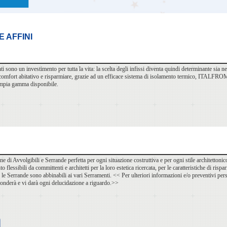
E AFFINI
nti sono un investimento per tutta la vita: la scelta degli infissi diventa quindi determinante sia ne
comfort abitativo e risparmiare, grazie ad un efficace sistema di isolamento termico, ITALFROM
’ampia gamma disponibile.
ne di Avvolgibili e Serrande perfetta per ogni situazione costruttiva e per ogni stile architetton
o flessibili da committenti e architetti per la loro estetica ricercata, per le caratteristiche di risp
 e le Serrande sono abbinabili ai vari Serramenti. << Per ulteriori informazioni e/o preventivi pe
ponderà e vi darà ogni delucidazione a riguardo.>>