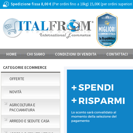
Spedizione fissa 8,00 €
(Per ordini fino a 10kg) 15,00€ (per ordini superiori
HOME
CHI SIAMO
CONDIZIONI DI VENDITA
CONTATTACI
CATEGORIE ECOMMERCE
OFFERTE
NOVITÀ
AGRICOLTURA E
PACCIAMATURA
ARREDO E SEDUTE CASA