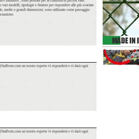
na e multiuso , sono pensate per la chiusura di piccoli vani.
n vari modelli, tipologie e finiture per rispondere alle più svariate
ccole, medie o grandi dimensioni, sono utilizzate come passaggio
acuazione.
italfrom.com un nostro esperto vi risponderà e vi darà ogni
italfrom.com un nostro esperto vi risponderà e vi darà ogni