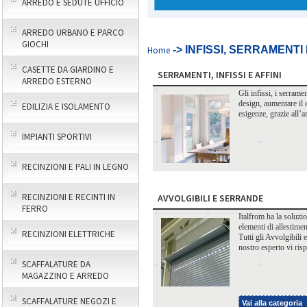
ARREDO E SEDUTE UFFICIO
ARREDO URBANO E PARCO
GIOCHI
-> INFISSI, SERRAMENTI 
Home
CASETTE DA GIARDINO E
SERRAMENTI, INFISSI E AFFINI
ARREDO ESTERNO
Gli infissi, i serrame
design, aumentare il 
EDILIZIA E ISOLAMENTO
esigenze, grazie all
IMPIANTI SPORTIVI
RECINZIONI E PALI IN LEGNO
RECINZIONI E RECINTI IN
AVVOLGIBILI E SERRANDE
FERRO
Italfrom ha la soluzio
elementi di allestiment
RECINZIONI ELETTRICHE
Tutti gli Avvolgibili
nostro esperto vi ris
SCAFFALATURE DA
MAGAZZINO E ARREDO
SCAFFALATURE NEGOZI E
Vai alla categoria