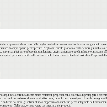
è da sempre considerato una delle migliori soluzioni, soprattutto per le porte dei garage in quanto
ssitare di ampio spazio per l’apertura. Negli anni questo prodotto è stato sempre più richiesto e 
 ai più semplici portoni basculanti in lamiera, oggi si affiancano quelli in legno o in acciaio eff
 è quindi personalizzabile nelle misure e nelle finiture, consentendo di arricchire l’aspetto de
ono degli infissi strutturalmente molto resistenti, progettati con l’obiettivo di proteggere e diventa
 costruiti per resistere ai tentativi di effrazione, quindi sono pensati per chi vuole proteggere i
 e di difesa dai ladri, gli infissi blindati rappresentano anche un pezzo integrante dell’arredamen
 o moderno. Nella categoria troverete vasta gamma dei prodotti.