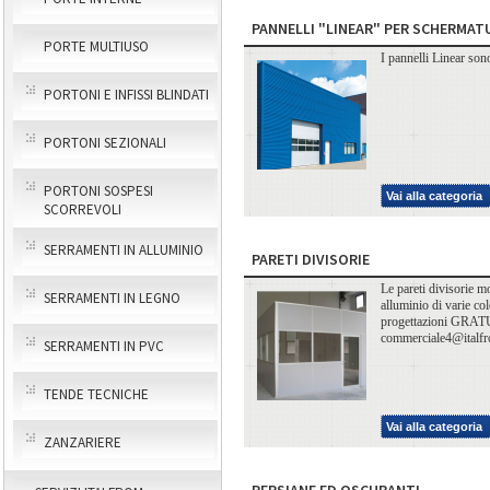
PANNELLI "LINEAR" PER SCHERMATU
PORTE MULTIUSO
I pannelli Linear sono 
PORTONI E INFISSI BLINDATI
PORTONI SEZIONALI
PORTONI SOSPESI
Vai alla categoria
SCORREVOLI
SERRAMENTI IN ALLUMINIO
PARETI DIVISORIE
Le pareti divisorie m
SERRAMENTI IN LEGNO
alluminio di varie col
progettazioni GRAT
commerciale4@italf
SERRAMENTI IN PVC
TENDE TECNICHE
Vai alla categoria
ZANZARIERE
PERSIANE ED OSCURANTI