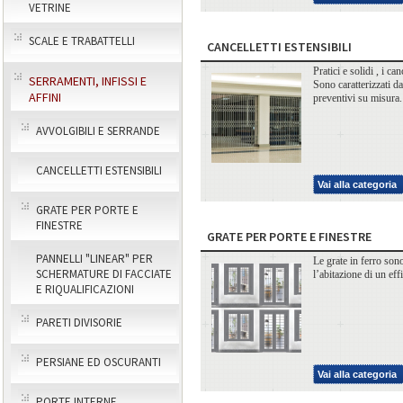
VETRINE
SCALE E TRABATTELLI
CANCELLETTI ESTENSIBILI
Pratici e solidi , i c
SERRAMENTI, INFISSI E
Sono caratterizzati d
AFFINI
preventivi su misura
AVVOLGIBILI E SERRANDE
CANCELLETTI ESTENSIBILI
Vai alla categoria
GRATE PER PORTE E
FINESTRE
GRATE PER PORTE E FINESTRE
PANNELLI "LINEAR" PER
Le grate in ferro sono
SCHERMATURE DI FACCIATE
l’abitazione di un eff
E RIQUALIFICAZIONI
PARETI DIVISORIE
PERSIANE ED OSCURANTI
Vai alla categoria
PORTE INTERNE