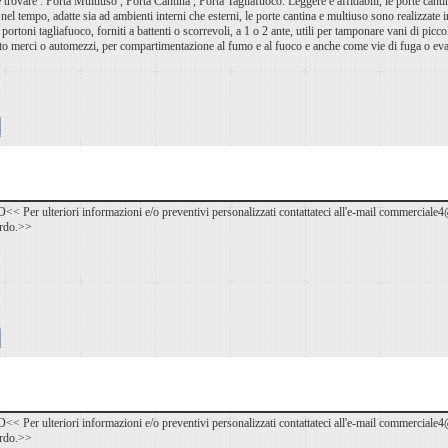
 trovare : Porta Multiuso , Porta Cantina , Porta Tagliafuoco. Leggere e affidabili, le porte canti
 nel tempo, adatte sia ad ambienti interni che esterni, le porte cantina e multiuso sono realizzate i
 portoni tagliafuoco, forniti a battenti o scorrevoli, a 1 o 2 ante, utili per tamponare vani di pi
ito merci o automezzi, per compartimentazione al fumo e al fuoco e anche come vie di fuga o ev
r ulteriori informazioni e/o preventivi personalizzati contattateci all'e-mail commerciale4@
ardo.>>
r ulteriori informazioni e/o preventivi personalizzati contattateci all'e-mail commerciale4@
ardo.>>