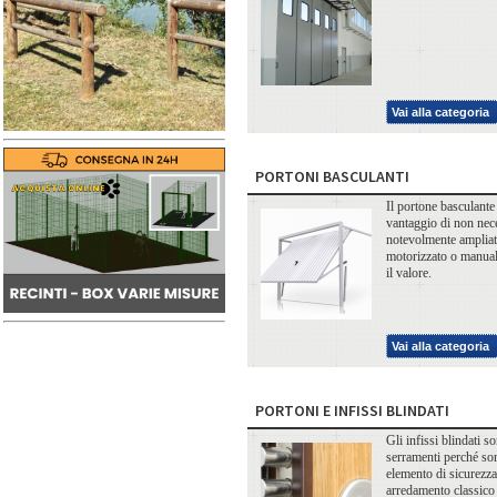
Vai alla categoria
PORTONI BASCULANTI
Il portone basculante 
vantaggio di non nece
notevolmente ampliata:
motorizzato o manuale
il valore.
Vai alla categoria
PORTONI E INFISSI BLINDATI
Gli infissi blindati s
serramenti perché sono
elemento di sicurezza
arredamento classico