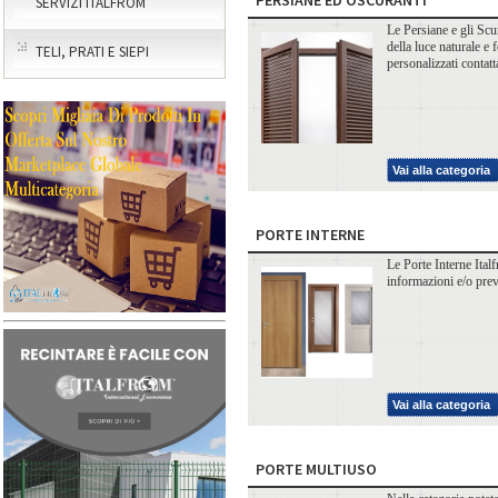
SERVIZI ITALFROM
Le Persiane e gli Scu
della luce naturale e 
TELI, PRATI E SIEPI
personalizzati contat
Vai alla categoria
PORTE INTERNE
Le Porte Interne Ital
informazioni e/o prev
Vai alla categoria
PORTE MULTIUSO