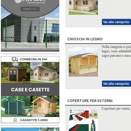
Vai alla categoria
CHIOSCHI IN LEGNO
Nella categoria si pu
legno, sono adattabili
sagra paesana o una 
Vai alla categoria
COPERTURE PER ESTERNI
Coperture per esteni,