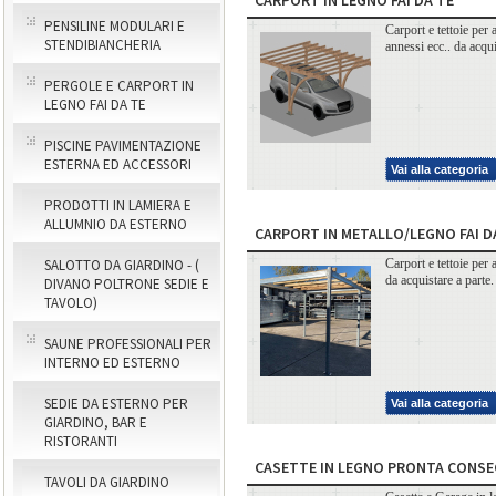
PENSILINE MODULARI E
Carport e tettoie per 
STENDIBIANCHERIA
annessi ecc.. da acqui
PERGOLE E CARPORT IN
LEGNO FAI DA TE
PISCINE PAVIMENTAZIONE
ESTERNA ED ACCESSORI
Vai alla categoria
PRODOTTI IN LAMIERA E
ALLUMNIO DA ESTERNO
CARPORT IN METALLO/LEGNO FAI D
Carport e tettoie per a
SALOTTO DA GIARDINO - (
da acquistare a parte.
DIVANO POLTRONE SEDIE E
TAVOLO)
SAUNE PROFESSIONALI PER
INTERNO ED ESTERNO
SEDIE DA ESTERNO PER
Vai alla categoria
GIARDINO, BAR E
RISTORANTI
CASETTE IN LEGNO PRONTA CONS
TAVOLI DA GIARDINO