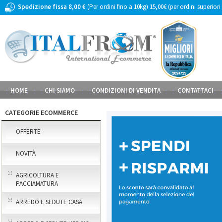
Spedizione fissa 8,00 €
(Per ordini fino a 10kg) 15,00€ (per ordini superiori
HOME
CHI SIAMO
CONDIZIONI DI VENDITA
CONTATTACI
CATEGORIE ECOMMERCE
OFFERTE
NOVITÀ
AGRICOLTURA E
PACCIAMATURA
ARREDO E SEDUTE CASA