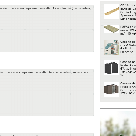
CF 10 pz - 
rovate gli accessori opzionali a scelta ; Grondaie, tegole canadesi,
di Abete G
Scelta Lar
Spessore 
Lunghezza
Pacco da 8 
roccia 120
mq)- 40 kg
Casetta pe
in PP Multi
da Basket, 
Freccette,
Casetta por
Porte Scorr
d'Aria, in 
ate gli accessori opzionali a scelta ; tegole canadesi, annessi ecc..
196x236x20
Scuro
Casetta da
Prese d'Ari
Scorrevoli i
277x195x1