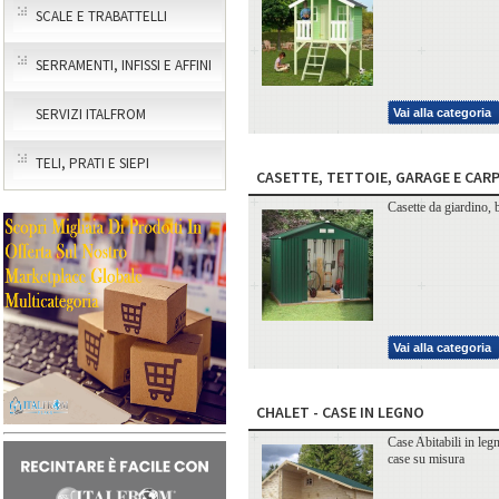
SCALE E TRABATTELLI
SERRAMENTI, INFISSI E AFFINI
SERVIZI ITALFROM
Vai alla categoria
TELI, PRATI E SIEPI
CASETTE, TETTOIE, GARAGE E CARP
Casette da giardino,
Vai alla categoria
CHALET - CASE IN LEGNO
Case Abitabili in legn
case su misura