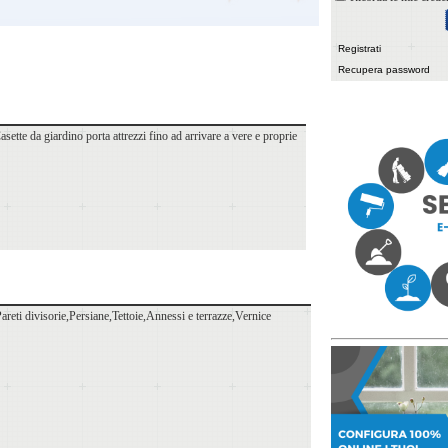
Registrati
Recupera password
sette da giardino porta attrezzi fino ad arrivare a vere e proprie
reti divisorie,Persiane,Tettoie,Annessi e terrazze,Vernice