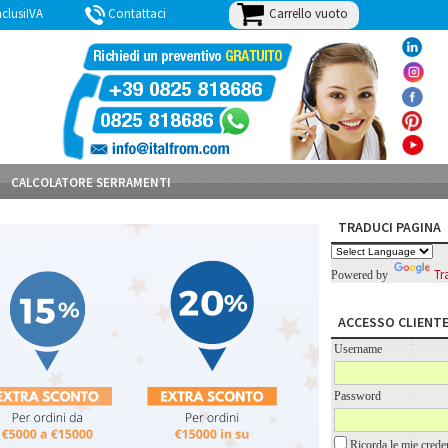
Carrello vuoto
lusiIVA
Contattaci
BLOG
CALCOLATORE SERRAMENTI
TRADUCI PAGINA
Tr
Powered by
ACCESSO CLIENT
Username
Password
Ricorda le mie creden