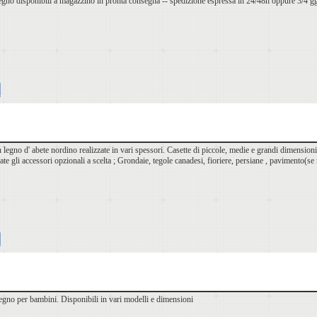
egno disponibili a magazzino in pronta consegna -- spedizione espressa in 24/48h oppure 3/4 gg
n legno d' abete nordino realizzate in vari spessori. Casette di piccole, medie e grandi dimensioni
vate gli accessori opzionali a scelta ; Grondaie, tegole canadesi, fioriere, persiane , pavimento(s
 legno per bambini. Disponibili in vari modelli e dimensioni