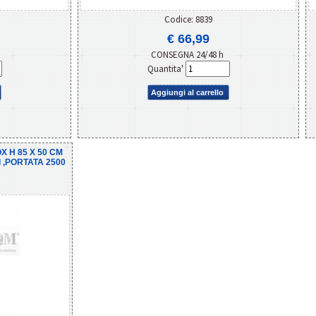
Codice: 8839
€ 66,99
CONSEGNA 24/48 h
Quantita'
Aggiungi al carrello
 H 85 X 50 CM
 ,PORTATA 2500