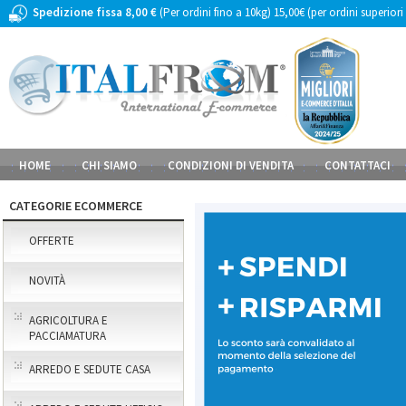
Spedizione fissa 8,00 €
(Per ordini fino a 10kg) 15,00€ (per ordini superiori
HOME
CHI SIAMO
CONDIZIONI DI VENDITA
CONTATTACI
CATEGORIE ECOMMERCE
OFFERTE
NOVITÀ
AGRICOLTURA E
PACCIAMATURA
ARREDO E SEDUTE CASA