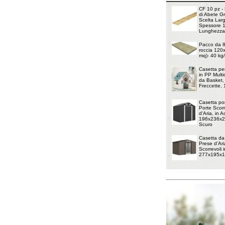
CF 10 pz - 
di Abete G
Scelta Lar
Spessore 
Lunghezza
Pacco da 8 
roccia 120
mq)- 40 kg
Casetta pe
in PP Multi
da Basket, 
Freccette,
Casetta por
Porte Scorr
d'Aria, in 
196x236x20
Scuro
Casetta da
Prese d'Ari
Scorrevoli i
277x195x1