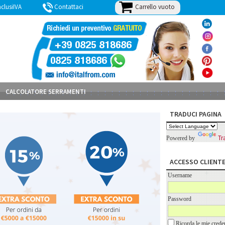
Carrello vuoto
lusiIVA
Contattaci
BLOG
CALCOLATORE SERRAMENTI
TRADUCI PAGINA
Tr
Powered by
ACCESSO CLIENT
Username
Password
Ricorda le mie creden