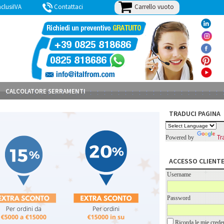
Carrello vuoto
lusiIVA
Contattaci
BLOG
CALCOLATORE SERRAMENTI
TRADUCI PAGINA
Tr
Powered by
ACCESSO CLIENT
Username
Password
Ricorda le mie creden