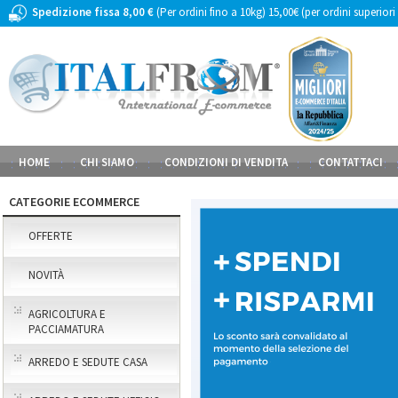
Spedizione fissa 8,00 €
(Per ordini fino a 10kg) 15,00€ (per ordini superiori
HOME
CHI SIAMO
CONDIZIONI DI VENDITA
CONTATTACI
CATEGORIE ECOMMERCE
OFFERTE
NOVITÀ
AGRICOLTURA E
PACCIAMATURA
ARREDO E SEDUTE CASA