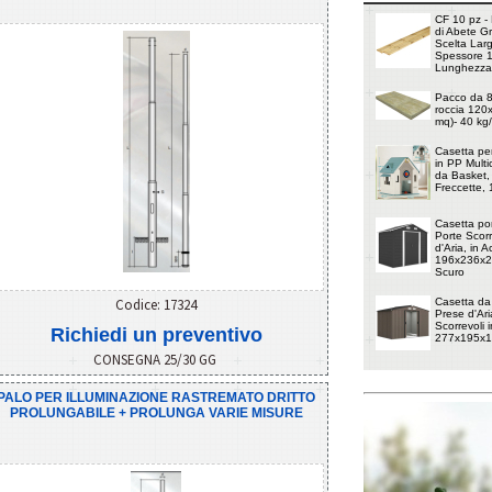
CF 10 pz - 
di Abete G
Scelta Lar
Spessore 
Lunghezza
Pacco da 8 
roccia 120
mq)- 40 kg
Casetta pe
in PP Multi
da Basket, 
Freccette,
Casetta por
Porte Scorr
d'Aria, in 
196x236x20
Scuro
Codice: 17324
Casetta da
Prese d'Ari
Scorrevoli i
Richiedi un preventivo
277x195x1
CONSEGNA 25/30 GG
PALO PER ILLUMINAZIONE RASTREMATO DRITTO
PROLUNGABILE + PROLUNGA VARIE MISURE