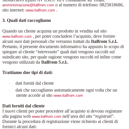
o al numero di telefono: 0825818686,
amministrazione@italfrom.com
sito internet:
.
www.italfrom.com
3. Quali dati raccogliamo
Quando un cliente acquista un prodotto in vendita sul sito
, per poter concludere l’acquisto, deve fornire
www.italfrom.com
alcuni suoi dati personali che verranno trattati da
Italfrom S.r.l.
.
Pertanto, il presente documento informativo ha appunto lo scopo di
spiegare al cliente “
interessato
” quali dati vengono raccolti sul
suindicato sito, per quale ragione vengono raccolti ed infine come
vengono utilizzati da
Italfrom S.r.l.
.
Trattiamo due tipi di dati:
dati forniti dal cliente
·
dati che raccogliamo automaticamente ogni volta che un
·
utente accede al sito
www.italfrom.com
Dati forniti dal cliente
I nuovi clienti per poter procedere all’acquisto si devono registrare
alla pagina web
nell’area del sito “
registrati
”.
www.italfrom.com
Durante la procedura di registrazione viene richiesto ai clienti di
fornirci alcuni dati: