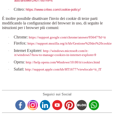
ads/answer/2407785?hl=it
Criteo:
·
https://www.criteo.com/cookie-policy/
È inoltre possibile disattivare l'invio dei cookie di terze parti
modificando la configurazione del browser in uso, di seguito le
istruzioni per i browser più comuni:
Chrome:
·
https://support.google.com/chrome/answer/95647?hl=it
Firefox:
·
https://support.mozilla.org/it/kb/Gestione%20dei%20cookie
Internet Explorer:
·
http://windows.microsoft.com/it-
it/windows7/how-to-manage-cookies-in-internet-explorer-9
Opera:
·
http://help.opera.com/Windows/10.00/it/cookies.html
Safari:
·
http://support.apple.com/kb/HT1677?viewlocale=it_IT
Seguici sui Social