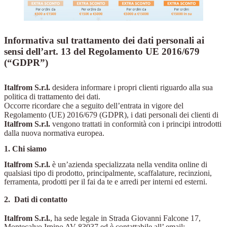
Informativa sul trattamento dei dati personali ai
sensi dell’art. 13 del Regolamento UE 2016/679
(“GDPR”)
Italfrom S.r.l.
desidera informare i propri clienti riguardo alla sua
politica di trattamento dei dati.
Occorre ricordare che a seguito dell’entrata in vigore del
Regolamento (UE) 2016/679 (GDPR), i dati personali dei clienti di
Italfrom S.r.l.
vengono trattati in conformità con i principi introdotti
dalla nuova normativa europea.
1. Chi siamo
Italfrom S.r.l.
è un’azienda specializzata nella
vendita online di
qualsiasi tipo di prodotto, principalmente, scaffalature, recinzioni,
ferramenta, prodotti per il fai da te e arredi per interni ed esterni.
2.
Dati di contatto
Italfrom S.r.l.
, ha sede legale in Strada Giovanni Falcone 17,
Montecalvo Irpino AV 83037 ed è contattabile all’ email: