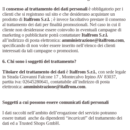
Il
consenso al trattamento dei dati personali
è obbligatorio per i
clienti che si registrano sul sito e che desiderano acquistare un
prodotto di
Italfrom S.r.l.
; è invece facoltativo prestare il consenso
al trattamento dei dati per finalità promozionali. Nel caso in cui il
cliente non desiderasse essere coinvolto in eventuali campagne di
marketing o pubblicitarie potrà contattatare
Italfrom S.r.l.
all’indirizzo di posta elettronica:
amministrazione@italfrom.com
,
specificando di non voler essere inserito nell’elenco dei clienti
interessati da tali campagne o promozioni.
6. Chi sono i soggetti del trattamento?
Titolare del trattamento dei dati
è
Italfrom S.r.l.
, con sede legale
in
Strada Giovanni Falcone 17 , Montecalvo Irpino AV 83037,
partita iva: 02645280641, contattabile all’indirizzo di posta
elettronica:
amministrazione@italfrom.com
.
Soggetti a cui possono essere comunicati dati personali
I dati raccolti nell’ambito dell’erogazione del servizio potranno
essere trattati
anche da dipendenti “
incaricati
” del trattamento dei
dati ed a Trusted Shops GmbH.