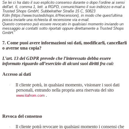
Se lei ci ha dato il suo esplicito consenso durante o dopo l’ordine ai sensi
dell'art. 6, comma 1, lett. a RGPD, comunichiamo il suo indirizzo e-mail a
Trusted Shops GmbH, Subbelrather Straße 15 C, 50823
Köln (https://www.trustedshops.it/#recensioni), in modo che quest'ultima
possa inviarle una richiesta di recensione via e-mail.
Questo consenso può essere revocato in qualsiasi momento inviando un
messaggio ai contatti sotto riportati oppure direttamente a Trusted Shops
GmbH
.”
7. Come puoi avere informazioni sui dati, modificarli, cancellarli
o averne una copia?
L’art. 13 del GDPR prevede che l’interessato debba essere
informato riguardo all’esercizio di alcuni suoi diritti fra cui:
Accesso ai dati
Il cliente potrà, in qualsiasi momento, visionare i suoi dati
·
personali, entrando nella propria area riservata del sito
.
www.itafrom.com
Revoca del consenso
Il cliente potrà revocare in qualsiasi momento i consensi che
·