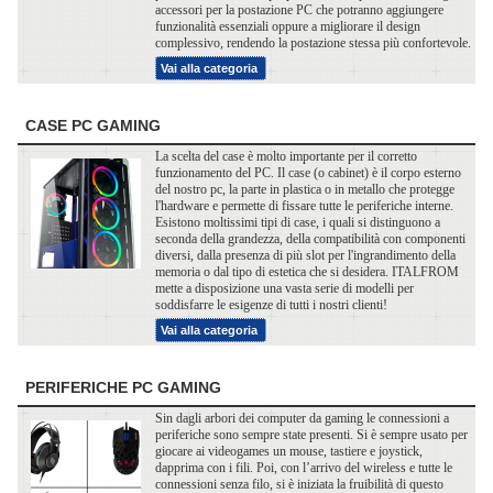
accessori per la postazione PC che potranno aggiungere
funzionalità essenziali oppure a migliorare il design
complessivo, rendendo la postazione stessa più confortevole.
Vai alla categoria
CASE PC GAMING
La scelta del case è molto importante per il corretto
funzionamento del PC. Il case (o cabinet) è il corpo esterno
del nostro pc, la parte in plastica o in metallo che protegge
l'hardware e permette di fissare tutte le periferiche interne.
Esistono moltissimi tipi di case, i quali si distinguono a
seconda della grandezza, della compatibilità con componenti
diversi, dalla presenza di più slot per l'ingrandimento della
memoria o dal tipo di estetica che si desidera. ITALFROM
mette a disposizione una vasta serie di modelli per
soddisfarre le esigenze di tutti i nostri clienti!
Vai alla categoria
PERIFERICHE PC GAMING
Sin dagli arbori dei computer da gaming le connessioni a
periferiche sono sempre state presenti. Si è sempre usato per
giocare ai videogames un mouse, tastiere e joystick,
dapprima con i fili. Poi, con l’arrivo del wireless e tutte le
connessioni senza filo, si è iniziata la fruibilità di questo