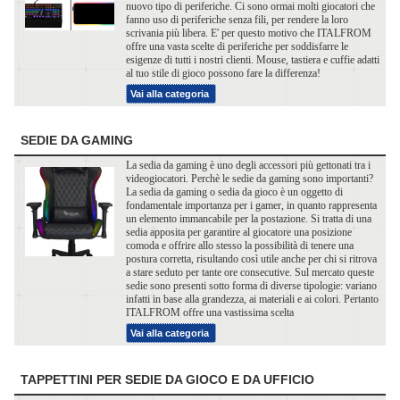
nuovo tipo di periferiche. Ci sono ormai molti giocatori che
fanno uso di periferiche senza fili, per rendere la loro
scrivania più libera. E' per questo motivo che ITALFROM
offre una vasta scelte di periferiche per soddisfarre le
esigenze di tutti i nostri clienti. Mouse, tastiera e cuffie adatti
al tuo stile di gioco possono fare la differenza!
Vai alla categoria
SEDIE DA GAMING
La sedia da gaming è uno degli accessori più gettonati tra i
videogiocatori. Perchè le sedie da gaming sono importanti?
La sedia da gaming o sedia da gioco è un oggetto di
fondamentale importanza per i gamer, in quanto rappresenta
un elemento immancabile per la postazione. Si tratta di una
sedia apposita per garantire al giocatore una posizione
comoda e offrire allo stesso la possibilità di tenere una
postura corretta, risultando così utile anche per chi si ritrova
a stare seduto per tante ore consecutive. Sul mercato queste
sedie sono presenti sotto forma di diverse tipologie: variano
infatti in base alla grandezza, ai materiali e ai colori. Pertanto
ITALFROM offre una vastissima scelta
Vai alla categoria
TAPPETTINI PER SEDIE DA GIOCO E DA UFFICIO