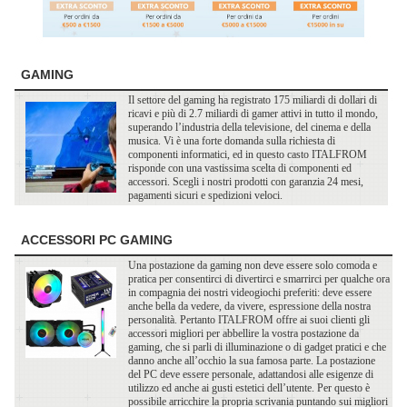
GAMING
Il settore del gaming ha registrato 175 miliardi di dollari di
ricavi e più di 2.7 miliardi di gamer attivi in tutto il mondo,
superando l’industria della televisione, del cinema e della
musica. Vi è una forte domanda sulla richiesta di
componenti informatici, ed in questo casto ITALFROM
risponde con una vastissima scelta di componenti ed
accessori. Scegli i nostri prodotti con garanzia 24 mesi,
pagamenti sicuri e spedizioni veloci.
ACCESSORI PC GAMING
Una postazione da gaming non deve essere solo comoda e
pratica per consentirci di divertirci e smarrirci per qualche ora
in compagnia dei nostri videogiochi preferiti: deve essere
anche bella da vedere, da vivere, espressione della nostra
personalità. Pertanto ITALFROM offre ai suoi clienti gli
accessori migliori per abbellire la vostra postazione da
gaming, che si parli di illuminazione o di gadget pratici e che
danno anche all’occhio la sua famosa parte. La postazione
del PC deve essere personale, adattandosi alle esigenze di
utilizzo ed anche ai gusti estetici dell’utente. Per questo è
possibile arricchire la propria scrivania puntando sui migliori