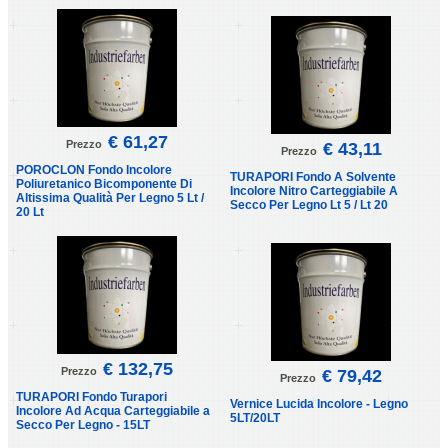
€ 61,27
Prezzo
€ 43,11
Prezzo
POROCLON Fondo Incolore
TURAPORI Fondo A Solvente
Poliuretanico Bicomponente Di
Incolore Nitro Carteggiabile A
Altissima Qualità Per Legno 5 Lt /
Secco Per Legno Lt 5 / Lt 20
20 Lt
€ 132,75
Prezzo
€ 79,42
Prezzo
TURAPORI Fondo Turapori
Vernice Lucida Incolore - Legno
Incolore Ad Acqua Carteggiabile a
5LT/20LT
Secco Per Legno - 15LT